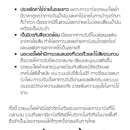
ประหยัดค่าใช้จ่ายในระยะยาว
เพราะการชาร์จรถยนต์ไฟฟ้า
มีราคาถูกกว่าการเติมน้ำมัน และค่าใช้จ่ายในการบำรุงรักษา
ก็ต่ำกว่า เนื่องจากมีชิ้นส่วนน้อยกว่าและไม่ต้องเปลี่ยนน้ำมัน
เครื่องเป็นประจำ
เป็นมิตรกับสิ่งแวดล้อม
เนื่องจากการขับขี่ไม่ปล่อยมลพิษ
จากท่อไอเสีย ทำให้ลดการปล่อยก๊าซคาร์บอนไดออกไซด์
และมลพิษทางอากาศได้เป็นอย่างดี
มอเตอร์ไฟฟ้ามีการตอบสนองที่รวดเร็วและไร้เสียงรบกวน
ซึ่งช่วยให้การขับขี่สะดวกสบาย เงียบและนุ่มนวลยิ่งขึ้น
รถยนต์ไฟฟ้าหลายรุ่นมาพร้อมกับฟีเจอร์อัจฉริยะและ
เทคโนโลยีล้ำสมัย เช่น ระบบขับขี่อัตโนมัติ การเชื่อมต่อสมา
ร์ตโฟน การปรับตั้งค่าการขับขี่ผ่านแอปพลิเคชัน และระบบ
เซนเซอร์รักษาความปลอดภัย ช่วยเพิ่มความอุ่นใจในการใช้
งาน
ทั้งนี้ รถยนต์ไฟฟ้ามีข้อจำกัดในเรื่องระยะทางและการชาร์จที่ใช้
เวลานาน รวมถึงสถานีชาร์จที่ยังมีให้บริการไม่ทั่วถึงในบางพื้นที่
จึงจำเป็นต้องวางแผนให้ดีทุกครั้งก่อนเดินทางไกล