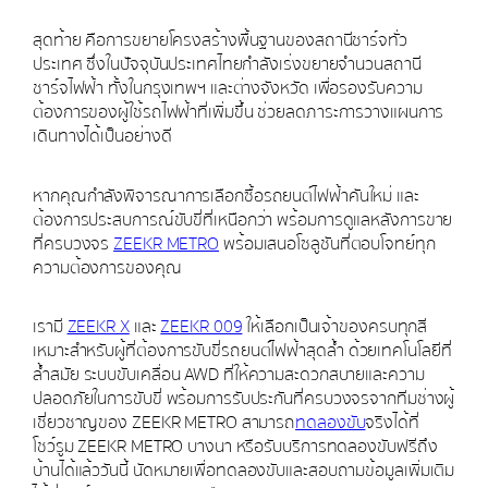
สุดท้าย คือการขยายโครงสร้างพื้นฐานของสถานีชาร์จทั่ว
ประเทศ ซึ่งในปัจจุบันประเทศไทยกำลังเร่งขยายจำนวนสถานี
ชาร์จไฟฟ้า ทั้งในกรุงเทพฯ และต่างจังหวัด เพื่อรองรับความ
ต้องการของผู้ใช้รถไฟฟ้าที่เพิ่มขึ้น ช่วยลดภาระการวางแผนการ
เดินทางได้เป็นอย่างดี
หากคุณกำลังพิจารณาการเลือกซื้อรถยนต์ไฟฟ้าคันใหม่ และ
ต้องการประสบการณ์ขับขี่ที่เหนือกว่า พร้อมการดูแลหลังการขาย
ที่ครบวงจร
ZEEKR METRO
พร้อมเสนอโซลูชันที่ตอบโจทย์ทุก
ความต้องการของคุณ
เรามี
ZEEKR X
และ
ZEEKR 009
ให้เลือกเป็นเจ้าของครบทุกสี
เหมาะสำหรับผู้ที่ต้องการขับขี่รถยนต์ไฟฟ้าสุดล้ำ ด้วยเทคโนโลยีที่
ล้ำสมัย ระบบขับเคลื่อน AWD ที่ให้ความสะดวกสบายและความ
ปลอดภัยในการขับขี่ พร้อมการรับประกันที่ครบวงจรจากทีมช่างผู้
เชี่ยวชาญของ ZEEKR METRO สามารถ
ทดลองขับ
จริงได้ที่
โชว์รูม ZEEKR METRO บางนา หรือรับบริการทดลองขับฟรีถึง
บ้านได้แล้ววันนี้ นัดหมายเพื่อทดลองขับและสอบถามข้อมูลเพิ่มเติม