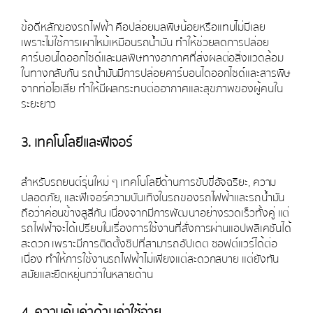
ข้อดีหลักของรถไฟฟ้า คือปล่อยมลพิษน้อยหรือแทบไม่มีเลย
เพราะไม่ใช้การเผาไหม้เหมือนรถน้ำมัน ทำให้ช่วยลดการปล่อย
คาร์บอนไดออกไซด์และมลพิษทางอากาศที่ส่งผลต่อสิ่งแวดล้อม
ในทางกลับกัน รถน้ำมันมีการปล่อยคาร์บอนไดออกไซด์และสารพิษ
จากท่อไอเสีย ทำให้มีผลกระทบต่ออากาศและสุขภาพของผู้คนใน
ระยะยาว
3. เทคโนโลยีและฟีเจอร์
สำหรับรถยนต์รุ่นใหม่ ๆ เทคโนโลยีด้านการขับขี่อัจฉริยะ, ความ
ปลอดภัย, และฟีเจอร์ความบันเทิงในรถของรถไฟฟ้าและรถน้ำมัน
ถือว่าค่อนข้างสูสีกัน เนื่องจากมีการพัฒนาอย่างรวดเร็วทั้งคู่ แต่
รถไฟฟ้าจะได้เปรียบในเรื่องการใช้งานที่สั่งการผ่านแอปพลิเคชันได้
สะดวก เพราะมีการติดตั้งชิปที่สามารถอัปเดต ซอฟต์แวร์ได้ต่อ
เนื่อง ทำให้การใช้งานรถไฟฟ้าไม่เพียงแต่สะดวกสบาย แต่ยังทัน
สมัยและยืดหยุ่นกว่าในหลายด้าน
4. ความคุ้มค่าด้านค่าใช้จ่าย