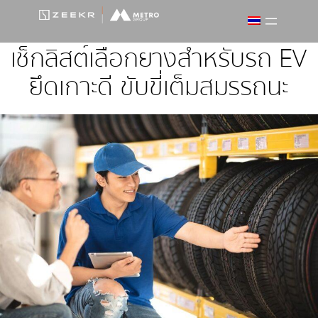
ข้าม
ไป
ยัง
เช็กลิสต์เลือกยางสำหรับรถ EV
เนื้อหา
ยึดเกาะดี ขับขี่เต็มสมรรถนะ