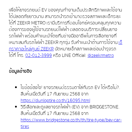
เพื่อให้ยางรถยนต์ EV ของคุณทำงานเต็มประสิทธิภาพและใช้งาน
ได้ปลอดภัยยาวนาน สามารถนำรถเข้ามาตรวจสภาพและเช็กระยะ
ได้ที่ ZEEKR METRO เรามีบริการที่ตอบโจทย์ครอบคลุมทุกความ
ต้องการของผู้ใช้งานรถยนต์ไฟฟ้า ตลอดจนบริการเปลี่ยนยาง
รถไฟฟ้า พร้อมคำแนะนำโดยทีมช่างมืออาชีพในการเลือกยางที่
เหมาะสมกับรถไฟฟ้า ZEEKR ทุกรุ่น รับคำแนะนำด้านการใช้งาน
เช็
กราคาอะไหล่ศูนย์ ZEEKR
นัดหมายเช็กสภาพและซ่อมบำรุงรถ
ได้ที่ โทร.
02-012-3999
หรือ LINE Official:
@zeekrmetro
ข้อมูลอ้างอิง
ไขข้อข้องใจ! ยางรถยนต์ธรรมดาใส่กับรถ EV ได้หรือไม่?.
สืบค้นเมื่อวันที่ 17 กันยายน 2568 จาก
https://dunloptire.co.th/16095.html
วิธีเลือกและดูแลยางรถไฟฟ้า (EV) จาก BRIDGESTONE.
สืบค้นเมื่อวันที่ 17 กันยายน 2568 จาก
https://www.bridgestone.co.th/th/tire-type/bev-car-
tires