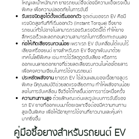
ใหญ่และน้ำหนักมาก ยางรถยนต์จึงต้องมีความแข็งแรงเป็น
พิเศษ เพื่อความปลอดภัยในการขับขี่
รับแรงบิดสูงได้ตั้งแต่เริ่มออกตัว
จุดเด่นของรถ EV คือมี
แรงบิดสูงทันทีที่เริ่มออกตัว (Instant Torque) ซึ่งยาง
รถยนต์ทั่วไปอาจไม่สามารถรองรับแรงบิดนี้ได้ ทำให้ยาง
สึกหรอเร็วและลดทอนความสามารถในการยึดเกาะถนนลง
ก่อให้เกิดเสียงรบกวนน้อย
เพราะรถ EV ขับเคลื่อนได้แบบไร้
เสียงเครื่องยนต์ ยางสำหรับรถ EV จึงถูกพัฒนาด้วย
เทคโนโลยีพิเศษ เช่น การใช้วัสดุดูดซับเสียง หรือการ
ออกแบบลายดอกยางที่ช่วยลดเสียงรบกวนในห้องโดยสาร
เพื่อคงความเงียบในการใช้งานรถยนต์
ประหยัดพลังงาน
ยางรถ EV ใช้ส่วนผสมของเนื้อยางสูตร
พิเศษ มีคุณสมบัติช่วยลดแรงเสียดทาน ทำให้พลังงานน้อย
ลงในการขับเคลื่อน จึงวิ่งได้ไกลขึ้นต่อการชาร์จหนึ่งครั้ง
ความทนทานสูง
ด้วยลักษณะเด่นและรูปแบบการขับขี่ของ
รถ EV ยางที่ออกแบบมาโดยเฉพาะจึงต้องมีความทนทาน
สูงเป็นพิเศษ เพื่อให้มีอายุการใช้งานที่ยาวนานและคุ้มค่า
มากยิ่งขึ้น
คู่มือซื้อยางสำหรับรถยนต์ EV